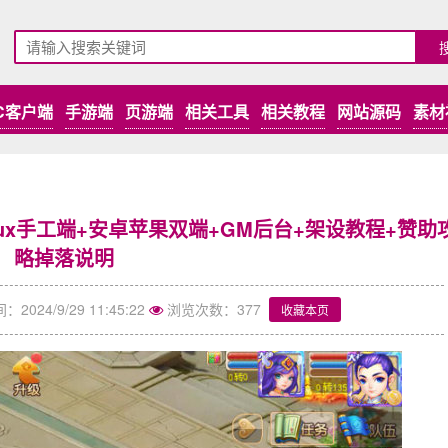
C客户端
手游端
页游端
相关工具
相关教程
网站源码
素材
nux手工端+安卓苹果双端+GM后台+架设教程+赞助
略掉落说明
024/9/29 11:45:22
浏览次数：377
收藏本页