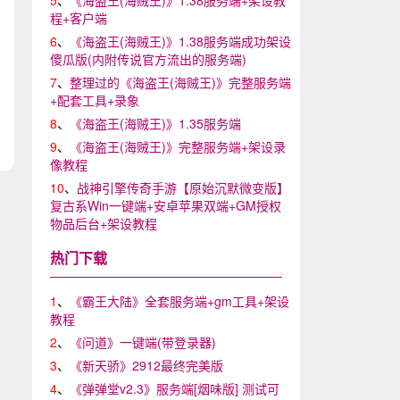
5
、
《海盗王(海贼王)》1.38服务端+架设教
程+客户端
6
、
《海盗王(海贼王)》1.38服务端成功架设
傻瓜版(内附传说官方流出的服务端)
7
、
整理过的《海盗王(海贼王)》完整服务端
+配套工具+录象
8
、
《海盗王(海贼王)》1.35服务端
9
、
《海盗王(海贼王)》完整服务端+架设录
像教程
10
、
战神引擎传奇手游【原始沉默微变版】
复古系Win一键端+安卓苹果双端+GM授权
物品后台+架设教程
热门下载
1
、
《霸王大陆》全套服务端+gm工具+架设
教程
2
、
《问道》一键端(带登录器)
3
、
《新天骄》2912最终完美版
4
、
《弹弹堂v2.3》服务端[烟味版] 测试可